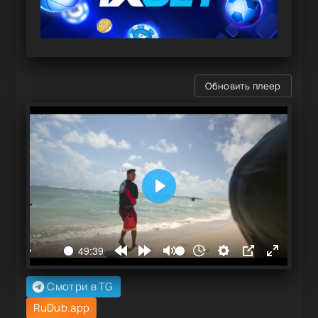
Обновить плеер
Смотри в TG
RuDub.app