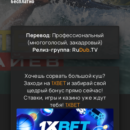
бесплатно
Перевод
: Профессиональный
(многоголосый, закадровый)
Релиз-группа
:
Ru
Dub
.TV
Хочешь сорвать большой куш?
Заходи на
1XBET
и забирай свой
щедрый бонус прямо сейчас!
Ставки, игры и казино уже ждут
тебя!
1XBET