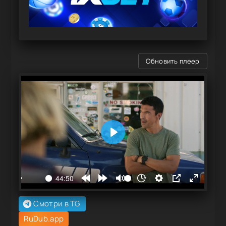
Обновить плеер
Смотри в TG
RuDub.app