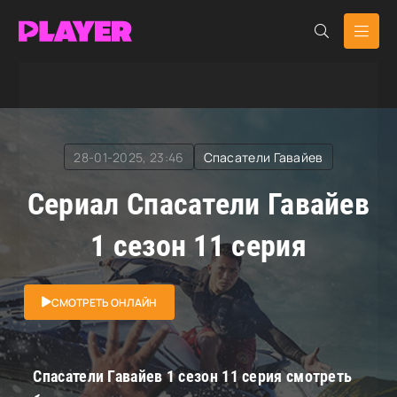
RuDub Player
»
Спасатели Гавайев
» Спасатели
Гавайев
28-01-2025, 23:46
Спасатели Гавайев
Сериал Спасатели Гавайев
1 сезон 11 серия
СМОТРЕТЬ ОНЛАЙН
Спасатели Гавайев 1 сезон 11 серия смотреть