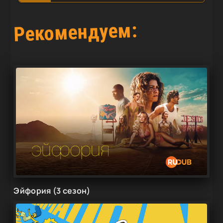
Рекомендуем:
Эйфория (3 сезон)