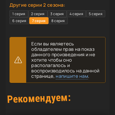
Другие серии 2 сезона:
1 серия
2 серия
3 серия
4 серия
5 серия
6 серия
7 серия
8 серия
Если вы являетесь
обладателем прав на показ
данного произведения и не
хотите чтобы оно
располагалось и
воспроизводилось на данной
странице,
напишите нам
.
Рекомендуем: