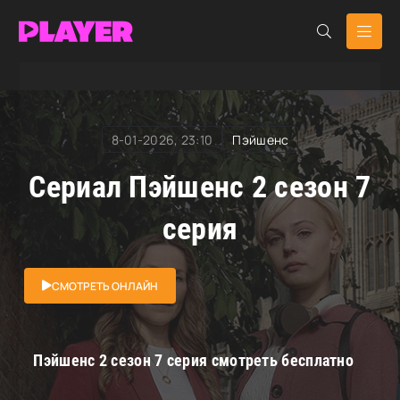
RuDub Player
»
Пэйшенс
» Пэйшенс
8-01-2026, 23:10
Пэйшенс
Сериал Пэйшенс 2 сезон 7
серия
СМОТРЕТЬ ОНЛАЙН
Пэйшенс 2 сезон 7 серия смотреть бесплатно