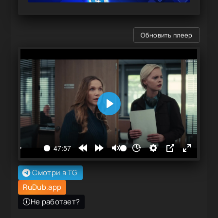
Обновить плеер
Смотри в TG
RuDub.app
Не работает?