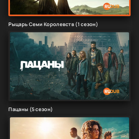
Рыцарь Семи Королевств (1 сезон)
Пацаны (5 сезон)