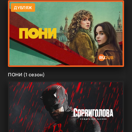
ДУБЛЯЖ
ПОНИ (1 сезон)