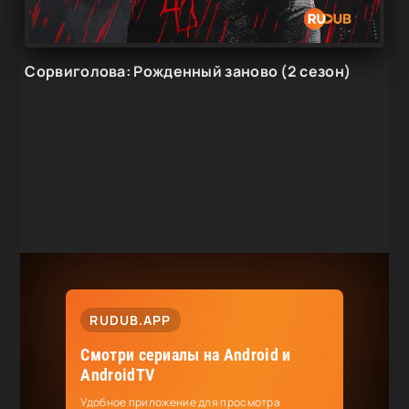
Сорвиголова: Рожденный заново (2 сезон)
RUDUB.APP
Смотри сериалы на Android и
AndroidTV
Удобное приложение для просмотра