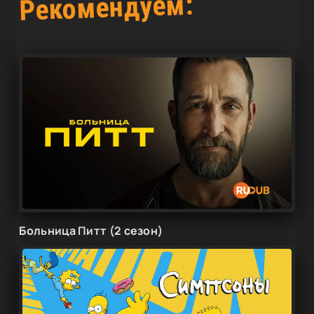
Рекомендуем:
Больница Питт (2 сезон)