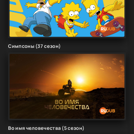
Симпсоны (37 сезон)
Во имя человечества (5 сезон)