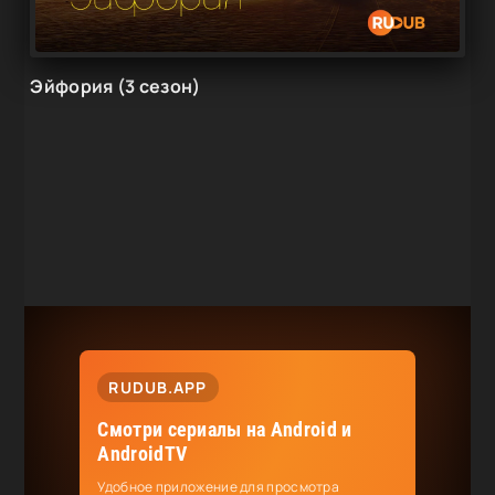
Эйфория (3 сезон)
RUDUB.APP
Смотри сериалы на Android и
AndroidTV
Удобное приложение для просмотра