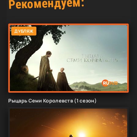
Рекомендуем:
ДУБЛЯЖ
Рыцарь Семи Королевств (1 сезон)