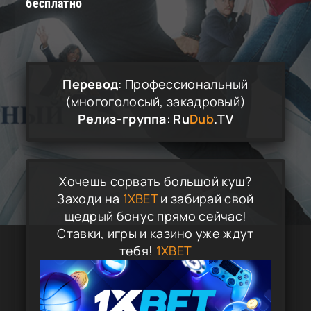
бесплатно
Перевод
: Профессиональный
(многоголосый, закадровый)
Релиз-группа
:
Ru
Dub
.TV
Хочешь сорвать большой куш?
Заходи на
1XBET
и забирай свой
щедрый бонус прямо сейчас!
Ставки, игры и казино уже ждут
тебя!
1XBET