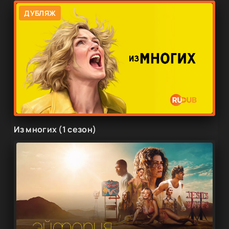
ДУБЛЯЖ
Из многих (1 сезон)