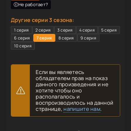
Не работает?
Другие серии 3 сезона:
1 серия
2 серия
3 серия
4 серия
5 серия
6 серия
7 серия
8 серия
9 серия
10 серия
Если вы являетесь
обладателем прав на показ
данного произведения и не
хотите чтобы оно
располагалось и
воспроизводилось на данной
странице,
напишите нам
.