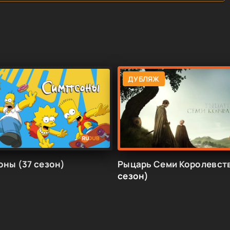
ДУБЛЯЖ
ны (37 сезон)
Рыцарь Семи Королевств
сезон)