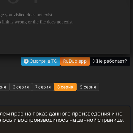
Смотри в TG
RuDub.app
Не работает?
рия
6 серия
7 серия
8 серия
9 серия
лем прав на показ данного произведения и не
лось и воспроизводилось на данной странице,