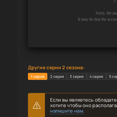
Другие серии 2 сезона:
1 серия
2 серия
3 серия
4 серия
5 се
Если вы являетесь обладате
хотите чтобы оно располага
напишите нам
.