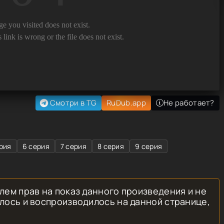
Смотри в TG
RuDub.app
Не работает?
рия
6 серия
7 серия
8 серия
9 серия
лем прав на показ данного произведения и не
лось и воспроизводилось на данной странице,