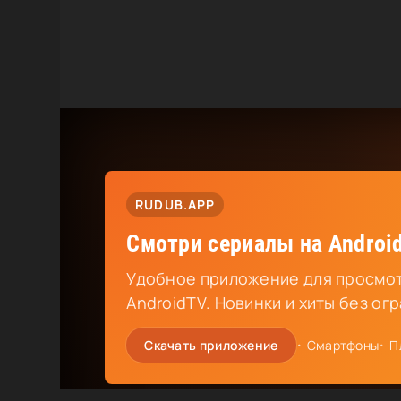
RUDUB.APP
Смотри сериалы на Android
Удобное приложение для просмот
AndroidTV. Новинки и хиты без ог
Скачать приложение
Смартфоны
П