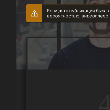
Если дата публикации была д
вероятностью, видеоплеер 