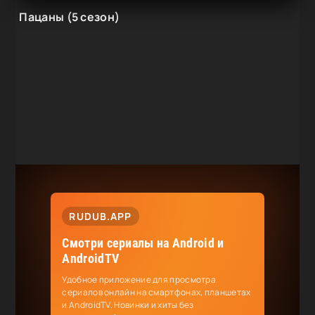
Пацаны (5 сезон)
RUDUB.APP
Смотри сериалы на Android и
AndroidTV
Удобное приложение для просмотра
сериалов онлайн на смартфонах, планшетах
и AndroidTV. Новинки и хиты без