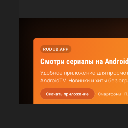
RUDUB.APP
Смотри сериалы на Android
Удобное приложение для просмот
AndroidTV. Новинки и хиты без ог
Скачать приложение
Смартфоны
П
RuDub.TV
|
Смотри сериалы онлайн бесплат