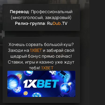
Перевод
: Профессиональный
(многоголосый, закадровый)
Релиз-группа
:
Ru
Dub
.TV
Хочешь сорвать большой куш?
Заходи на
1XBET
и забирай свой
щедрый бонус прямо сейчас!
Ставки, игры и казино уже ждут
тебя!
1XBET