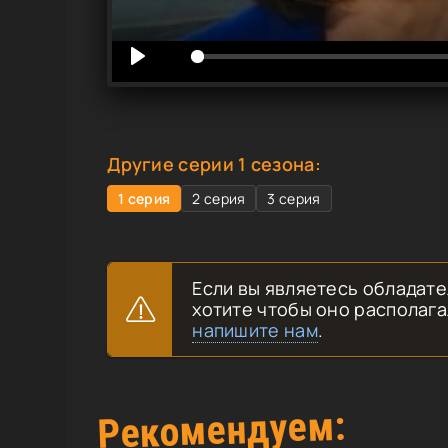
Другие серии 1 сезона:
1 серия
2 серия
3 серия
Если вы являетесь обладате
хотите чтобы оно располага
напишите нам
.
Рекомендуем: