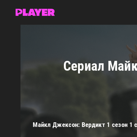
RuDub Player
»
Майкл Джексон: Вердикт
» Майкл Дж
Сериал Майк
Майкл Джексон: Вердикт 1 сезон 1 