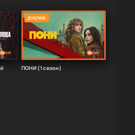
ДУБЛЯЖ
ый
ПОНИ (1 сезон)