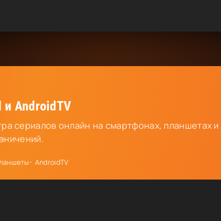
 и AndroidTV
ра сериалов онлайн на смартфонах, планшетах и
раничений.
ланшеты
AndroidTV
но