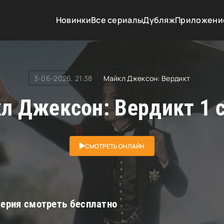
ексон: Вердикт
Новинки
Все сериалы
Дубляж
Приложени
3-06-2026, 21:38
Майкл Джексон: Вердикт
л Джексон: Вердикт 1 с
СМОТРЕТЬ ОНЛАЙН
серия смотреть бесплатно