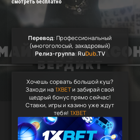
смотреть бесплатно
Перевод
: Профессиональный
(многоголосый, закадровый)
Релиз-группа
:
Ru
Dub
.TV
Хочешь сорвать большой куш?
Заходи на
1XBET
и забирай свой
щедрый бонус прямо сейчас!
Ставки, игры и казино уже ждут
тебя!
1XBET