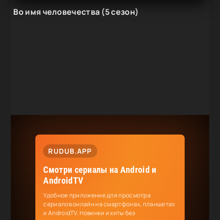
Во имя человечества (5 сезон)
RUDUB.APP
Смотри сериалы на Android и
AndroidTV
Удобное приложение для просмотра
сериалов онлайн на смартфонах, планшетах
и AndroidTV. Новинки и хиты без