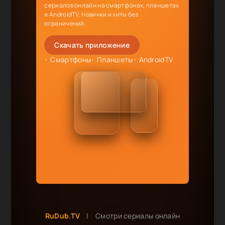
сериалов онлайн на смартфонах, планшетах
и AndroidTV. Новинки и хиты без
ограничений.
Скачать приложение
Смартфоны
Планшеты
AndroidTV
RuDub.TV
|
Смотри сериалы онлайн