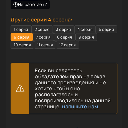
Не работает?
Другие серии 4 сезона:
1 серия
2 серия
3 серия
4 серия
5 серия
6 серия
7 серия
8 серия
9 серия
10 серия
11 серия
12 серия
Если вы являетесь
обладателем прав на показ
данного произведения и не
хотите чтобы оно
располагалось и
воспроизводилось на данной
странице,
напишите нам
.