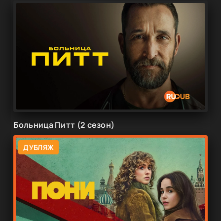
Больница Питт (2 сезон)
ДУБЛЯЖ