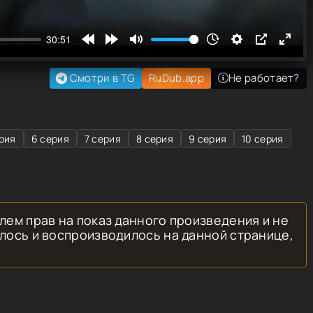
Смотри в TG
RuDub.app
Не работает?
рия
6 серия
7 серия
8 серия
9 серия
10 серия
лем прав на показ данного произведения и не
лось и воспроизводилось на данной странице,