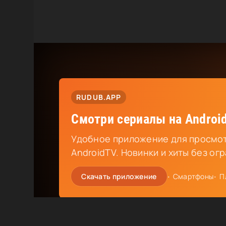
RUDUB.APP
Смотри сериалы на Android
Удобное приложение для просмот
AndroidTV. Новинки и хиты без ог
Скачать приложение
Смартфоны
П