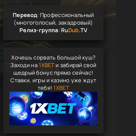
Перевод
: Профессиональный
(многоголосый, закадровый)
Релиз-группа
:
Ru
Dub
.TV
Хочешь сорвать большой куш?
Заходи на
1XBET
и забирай свой
щедрый бонус прямо сейчас!
Ставки, игры и казино уже ждут
тебя!
1XBET