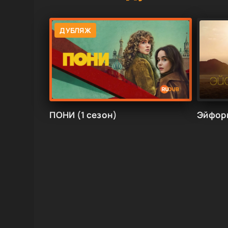
ДУБЛЯЖ
ПОНИ (1 сезон)
Эйфори