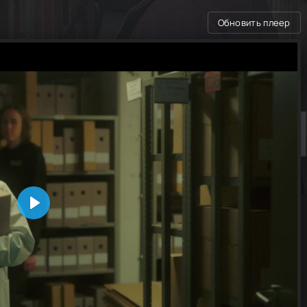
Обновить плеер