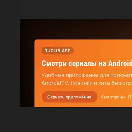
RUDUB.APP
Смотри сериалы на Android
Удобное приложение для просмот
AndroidTV. Новинки и хиты без ог
Скачать приложение
Смартфоны
П
RuDub.TV
|
Смотри сериалы онлайн бесплат