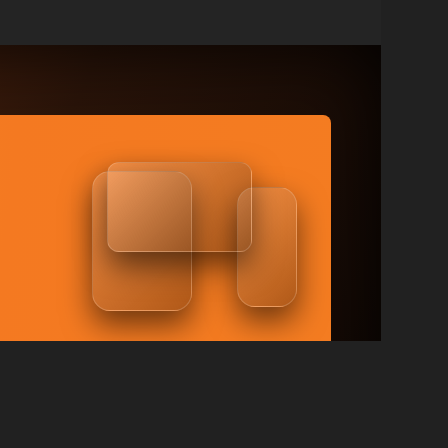
VK
TG
RuTube