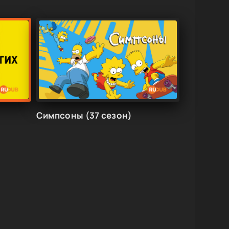
Симпсоны (37 сезон)