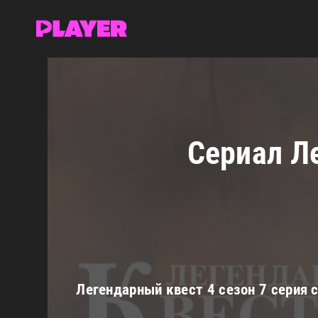
RuDub Player
»
Легендарный квест
» Легендарный 
Сериал Ле
Легендарный квест 4 сезон 7 серия 