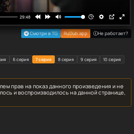
Смотри в TG
RuDub.app
Не работает?
рия
6 серия
7 серия
8 серия
9 серия
10 серия
лем прав на показ данного произведения и не
лось и воспроизводилось на данной странице,