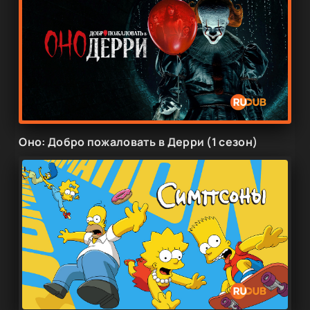
Оно: Добро пожаловать в Дерри (1 сезон)