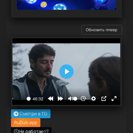
Обновить плеер
Смотри в TG
RuDub.app
Не работает?