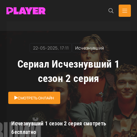
RuDub Player
»
Исчезнувший
» Исчезнувший
22-05-2025, 17:11
Исчезнувший
Сериал Исчезнувший 1
сезон 2 серия
СМОТРЕТЬ ОНЛАЙН
Исчезнувший 1 сезон 2 серия смотреть
бесплатно