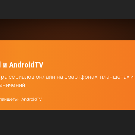
 и AndroidTV
ра сериалов онлайн на смартфонах, планшетах и
раничений.
ланшеты
AndroidTV
но