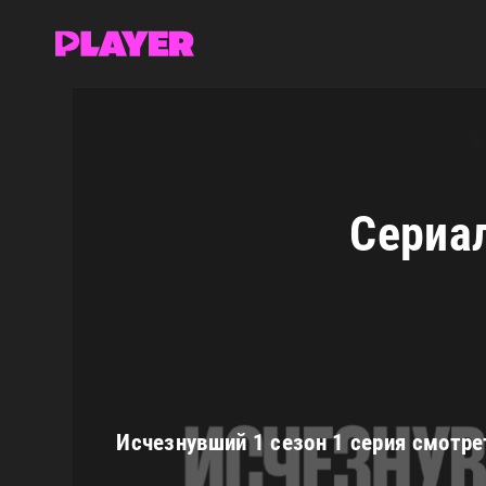
RuDub Player
»
Исчезнувший
» Исчезнувший
Сериал
Исчезнувший 1 сезон 1 серия смотре