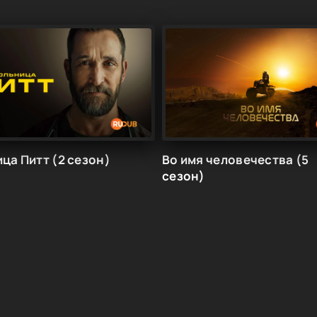
ца Питт (2 сезон)
Во имя человечества (5
сезон)