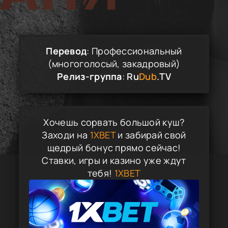
Перевод
: Профессиональный
(многоголосый, закадровый)
Релиз-группа
:
Ru
Dub
.TV
Хочешь сорвать большой куш?
Заходи на
1XBET
и забирай свой
щедрый бонус прямо сейчас!
Ставки, игры и казино уже ждут
тебя!
1XBET