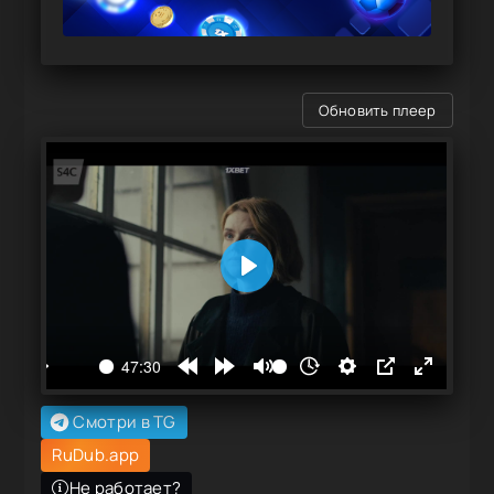
Обновить плеер
Смотри в TG
RuDub.app
Не работает?