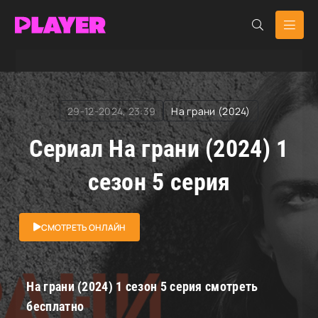
RuDub Player
»
На грани (2024)
» На грани (2024)
29-12-2024, 23:39
На грани (2024)
Сериал На грани (2024) 1
сезон 5 серия
СМОТРЕТЬ ОНЛАЙН
На грани (2024) 1 сезон 5 серия смотреть
бесплатно