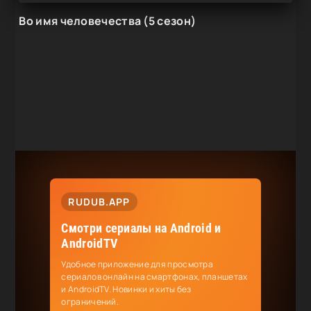
Во имя человечества (5 сезон)
RUDUB.APP
Смотри сериалы на Android и
AndroidTV
Удобное приложение для просмотра
сериалов онлайн на смартфонах, планшетах
и AndroidTV. Новинки и хиты без
ограничений.