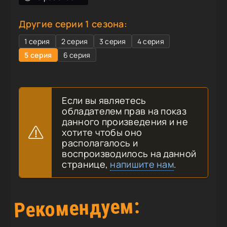
Другие серии 1 сезона:
1 серия
2 серия
3 серия
4 серия
5 серия
6 серия
Если вы являетесь
обладателем прав на показ
данного произведения и не
хотите чтобы оно
располагалось и
воспроизводилось на данной
странице,
напишите нам
.
Рекомендуем: