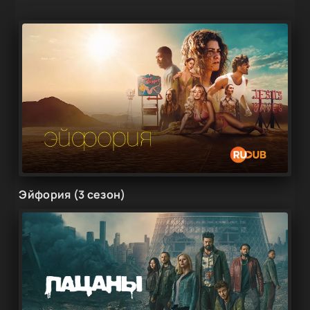
Эйфория (3 сезон)