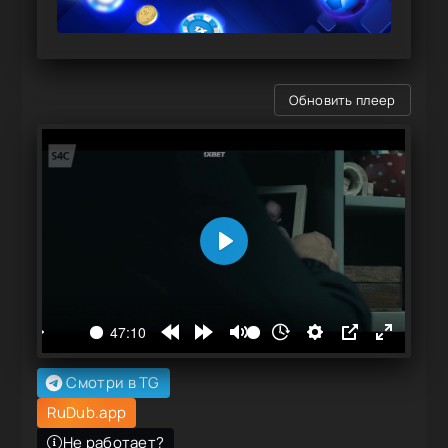
Обновить плеер
Смотри в TG
RuDub.app
Не работает?