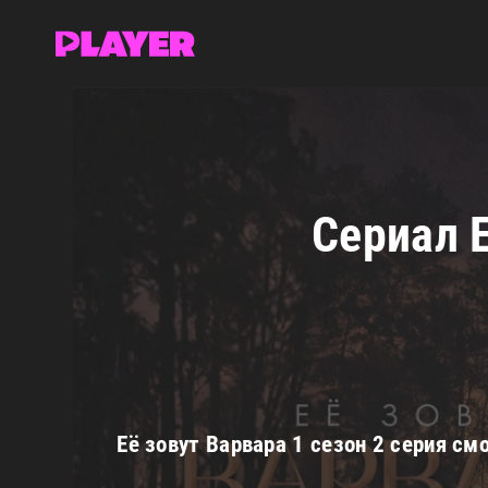
RuDub Player
»
Её зовут Варвара
» Её зовут Варвар
Сериал Е
Её зовут Варвара 1 сезон 2 серия см