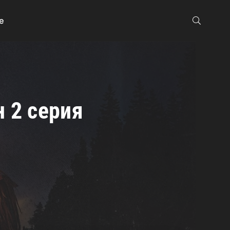
е
н 2 серия