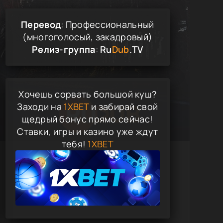
Перевод
: Профессиональный
(многоголосый, закадровый)
Релиз-группа
:
Ru
Dub
.TV
Хочешь сорвать большой куш?
Заходи на
1XBET
и забирай свой
щедрый бонус прямо сейчас!
Ставки, игры и казино уже ждут
тебя!
1XBET