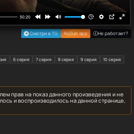
Смотри в TG
RuDub.app
Не работает?
рия
6 серия
7 серия
8 серия
9 серия
10 серия
лем прав на показ данного произведения и не
лось и воспроизводилось на данной странице,