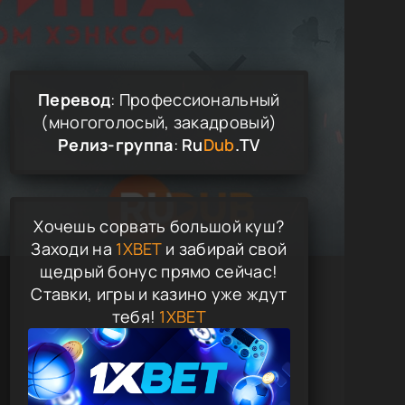
Перевод
: Профессиональный
(многоголосый, закадровый)
Релиз-группа
:
Ru
Dub
.TV
Хочешь сорвать большой куш?
Заходи на
1XBET
и забирай свой
щедрый бонус прямо сейчас!
Ставки, игры и казино уже ждут
тебя!
1XBET