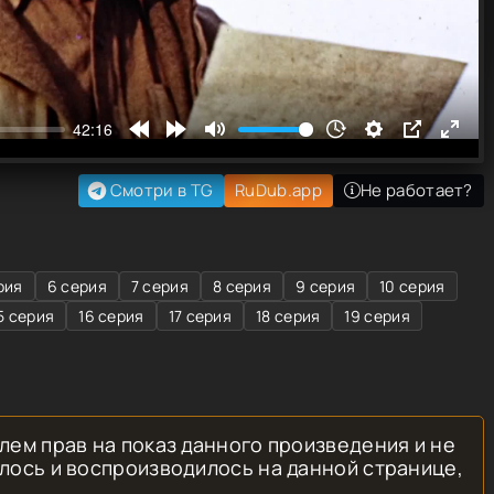
Смотри в TG
RuDub.app
Не работает?
рия
6 серия
7 серия
8 серия
9 серия
10 серия
5 серия
16 серия
17 серия
18 серия
19 серия
лем прав на показ данного произведения и не
лось и воспроизводилось на данной странице,