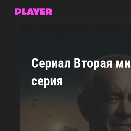
RuDub Player
»
Вторая мировая война с Томом Хэнк
Сериал Вторая ми
серия