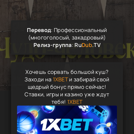
Перевод
: Профессиональный
(многоголосый, закадровый)
Релиз-группа
:
Ru
Dub
.TV
Хочешь сорвать большой куш?
Заходи на
1XBET
и забирай свой
щедрый бонус прямо сейчас!
Ставки, игры и казино уже ждут
тебя!
1XBET