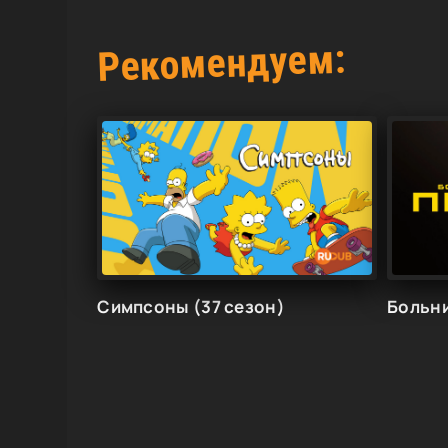
Рекомендуем:
Симпсоны (37 сезон)
Больни