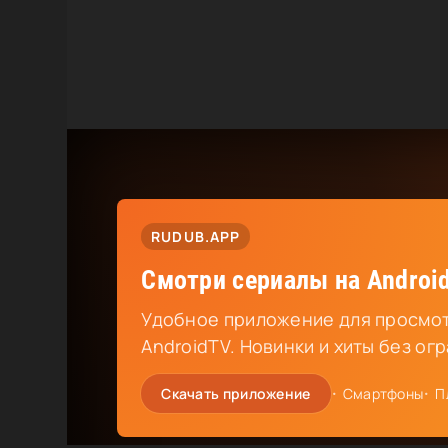
RUDUB.APP
Смотри сериалы на Android
Удобное приложение для просмот
AndroidTV. Новинки и хиты без ог
Скачать приложение
Смартфоны
П