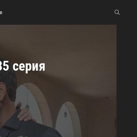
е
35 серия