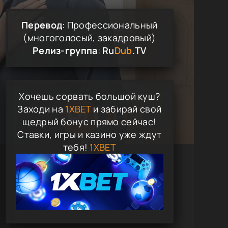
Перевод
: Профессиональный
(многоголосый, закадровый)
Релиз-группа
:
Ru
Dub
.TV
Хочешь сорвать большой куш?
Заходи на
1XBET
и забирай свой
щедрый бонус прямо сейчас!
Ставки, игры и казино уже ждут
тебя!
1XBET