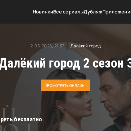
Новинки
Все сериалы
Дубляж
Приложени
2-06-2026, 21:37
Далёкий город
Далёкий город 2 сезон 
СМОТРЕТЬ ОНЛАЙН
треть бесплатно