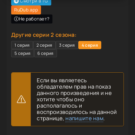
Смотри в TG
RuDub.app
Не работает?
Другие серии 2 сезона:
1 серия
2 серия
3 серия
4 серия
5 серия
6 серия
Если вы являетесь
обладателем прав на показ
данного произведения и не
хотите чтобы оно
располагалось и
воспроизводилось на данной
странице,
напишите нам
.