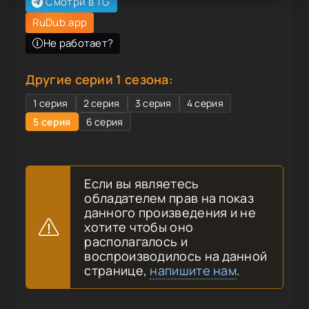
Смотри в TG
RuDub.app
Не работает?
Другие серии 1 сезона:
1 серия
2 серия
3 серия
4 серия
5 серия
6 серия
Если вы являетесь
обладателем прав на показ
данного произведения и не
хотите чтобы оно
располагалось и
воспроизводилось на данной
странице,
напишите нам
.