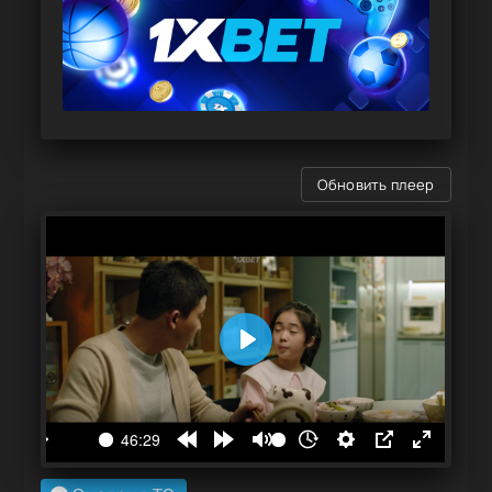
Обновить плеер