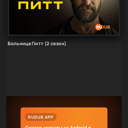
Больница Питт (2 сезон)
RUDUB.APP
Смотри сериалы на Android и