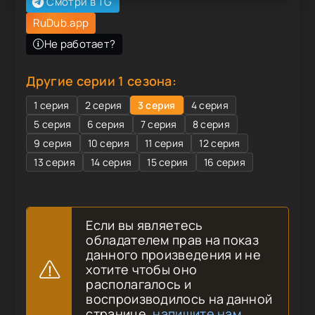
Смотри в TG
RuDub.app
Не работает?
Другие серии 1 сезона:
1 серия
2 серия
3 серия
4 серия
5 серия
6 серия
7 серия
8 серия
9 серия
10 серия
11 серия
12 серия
13 серия
14 серия
15 серия
16 серия
Если вы являетесь
обладателем прав на показ
данного произведения и не
хотите чтобы оно
располагалось и
воспроизводилось на данной
странице,
напишите нам
.