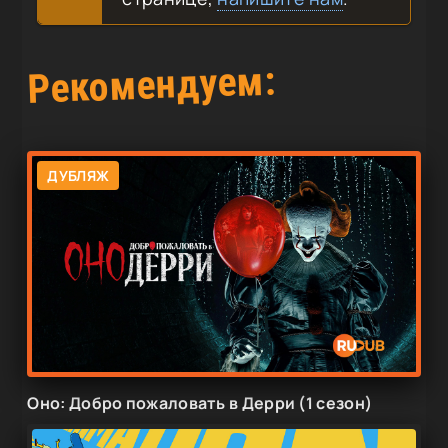
Рекомендуем:
ДУБЛЯЖ
Оно: Добро пожаловать в Дерри (1 сезон)