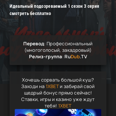
Идеальный подозреваемый 1 сезон 3 серия
смотреть бесплатно
Перевод
: Профессиональный
(многоголосый, закадровый)
Релиз-группа
:
Ru
Dub
.TV
Хочешь сорвать большой куш?
Заходи на
1XBET
и забирай свой
щедрый бонус прямо сейчас!
Ставки, игры и казино уже ждут
тебя!
1XBET