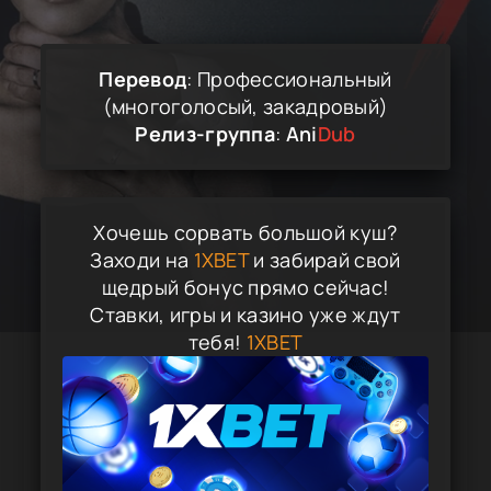
Перевод
: Профессиональный
(многоголосый, закадровый)
Релиз-группа
:
Ani
Dub
Хочешь сорвать большой куш?
Заходи на
1XBET
и забирай свой
щедрый бонус прямо сейчас!
Ставки, игры и казино уже ждут
тебя!
1XBET