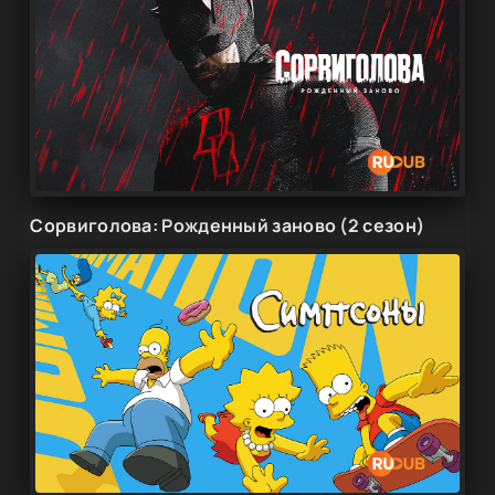
Сорвиголова: Рожденный заново (2 сезон)