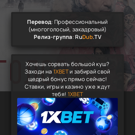
Перевод
: Профессиональный
(многоголосый, закадровый)
Релиз-группа
:
Ru
Dub
.TV
Хочешь сорвать большой куш?
Заходи на
1XBET
и забирай свой
щедрый бонус прямо сейчас!
Ставки, игры и казино уже ждут
тебя!
1XBET