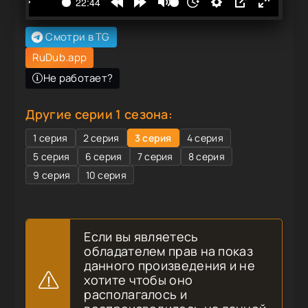
Смотри в TG
RuDub.app
Не работает?
Другие серии 1 сезона:
1 серия
2 серия
3 серия
4 серия
5 серия
6 серия
7 серия
8 серия
9 серия
10 серия
Если вы являетесь
обладателем прав на показ
данного произведения и не
хотите чтобы оно
располагалось и