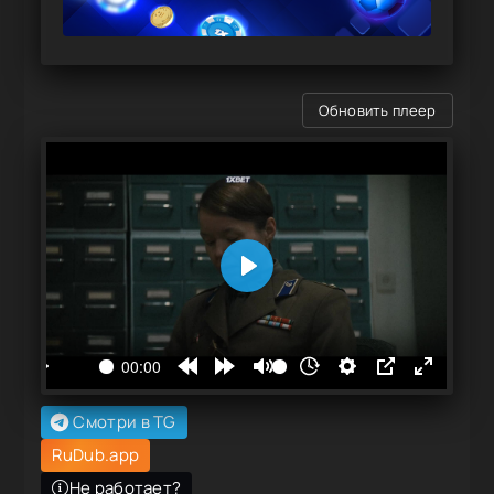
Обновить плеер
Смотри в TG
RuDub.app
Не работает?