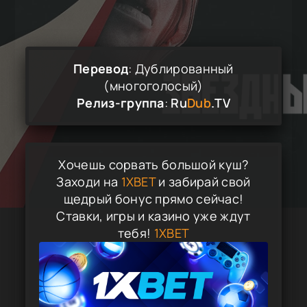
Перевод
: Дублированный
(многоголосый)
Релиз-группа
:
Ru
Dub
.TV
Хочешь сорвать большой куш?
Заходи на
1XBET
и забирай свой
щедрый бонус прямо сейчас!
Ставки, игры и казино уже ждут
тебя!
1XBET