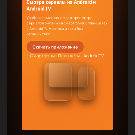
Смотри сериалы на Android и
AndroidTV
Удобное приложение для просмотра
сериалов онлайн на смартфонах, планшетах
и AndroidTV. Новинки и хиты без
ограничений.
Скачать приложение
Смартфоны
Планшеты
AndroidTV