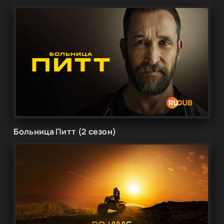
Больница Питт (2 сезон)