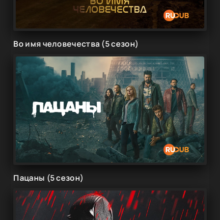
Во имя человечества (5 сезон)
Пацаны (5 сезон)