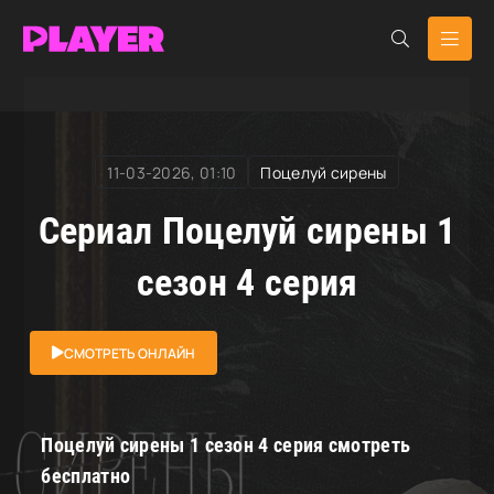
RuDub Player
»
Поцелуй сирены
» Поцелуй сирены
11-03-2026, 01:10
Поцелуй сирены
Сериал Поцелуй сирены 1
сезон 4 серия
СМОТРЕТЬ ОНЛАЙН
Поцелуй сирены 1 сезон 4 серия смотреть
бесплатно