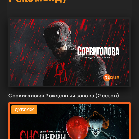
Сорвиголова: Рожденный заново (2 сезон)
ДУБЛЯЖ