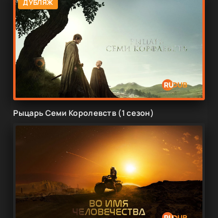
ДУБЛЯЖ
Рыцарь Семи Королевств (1 сезон)