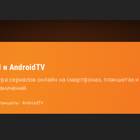
 и AndroidTV
ра сериалов онлайн на смартфонах, планшетах и
раничений.
ланшеты
AndroidTV
но