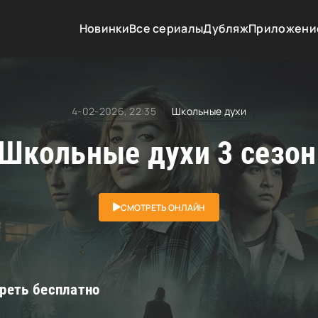
Новинки
Все сериалы
Дубляж
Приложени
4-02-2026, 22:35
Школьные духи
Школьные духи 3 сезон
СМОТРЕТЬ ОНЛАЙН
треть бесплатно