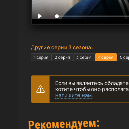
Другие серии 3 сезона:
1 серия
2 серия
3 серия
4 серия
5 се
Если вы являетесь обладате
хотите чтобы оно располага
напишите нам
.
Рекомендуем: