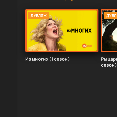
ДУБЛЯЖ
ДУБ
Из многих (1 сезон)
Рыцарь
сезон)