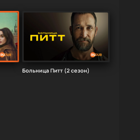
Больница Питт (2 сезон)