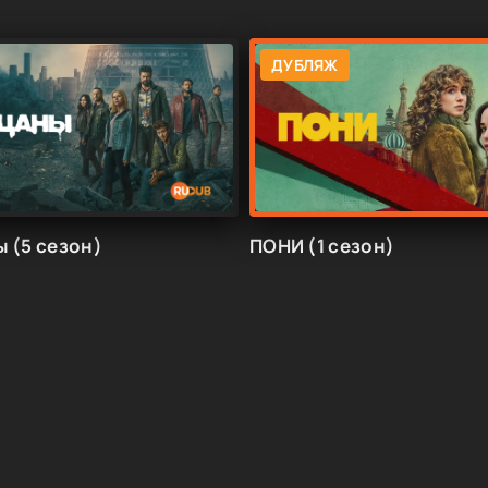
ДУБЛЯЖ
 (5 сезон)
ПОНИ (1 сезон)