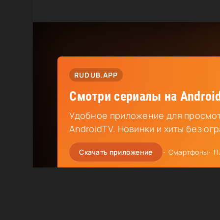
RUDUB.APP
Смотри сериалы на Android
Удобное приложение для просмот
AndroidTV. Новинки и хиты без ог
Скачать приложение
Смартфоны
П
RuDub.TV
|
Смотри сериалы онлайн бесплат
Карта сайта
|
Правообладателям