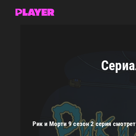
RuDub Player
»
Рик и Морти
» Рик и Морти
Сериа
Рик и Морти 9 сезон 2 серия смотре