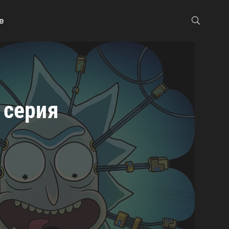
е
 серия