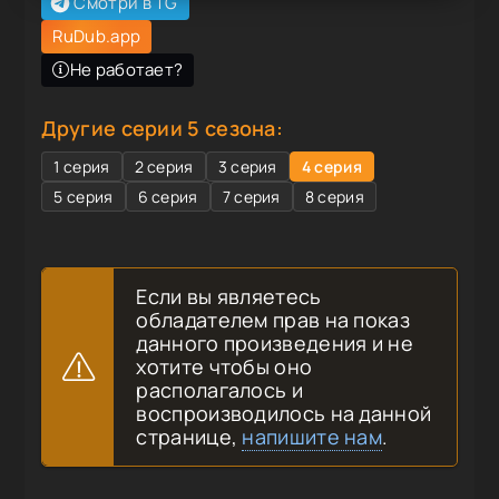
Смотри в TG
RuDub.app
Не работает?
Другие серии 5 сезона:
1 серия
2 серия
3 серия
4 серия
5 серия
6 серия
7 серия
8 серия
Если вы являетесь
обладателем прав на показ
данного произведения и не
хотите чтобы оно
располагалось и
воспроизводилось на данной
странице,
напишите нам
.