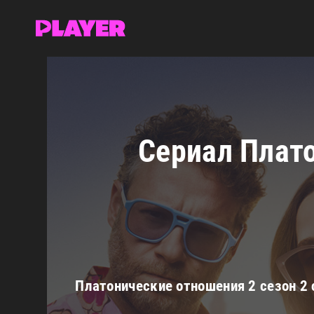
RuDub Player
»
Платонические отношения
» Плато
Сериал Плато
Платонические отношения 2 сезон 2 