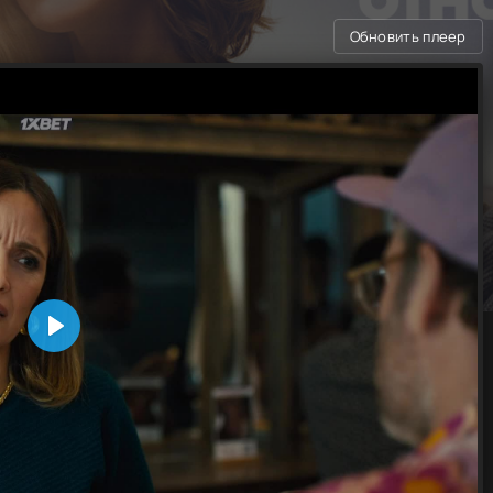
Обновить плеер