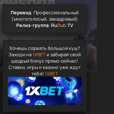
Перевод
: Профессиональный
(многоголосый, закадровый)
Релиз-группа
:
Ru
Dub
.TV
Хочешь сорвать большой куш?
Заходи на
1XBET
и забирай свой
щедрый бонус прямо сейчас!
Ставки, игры и казино уже ждут
тебя!
1XBET