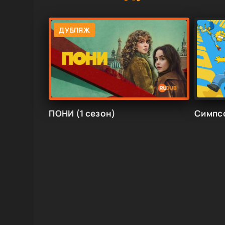
ДУБЛЯЖ
ПОНИ (1 сезон)
Симпсо