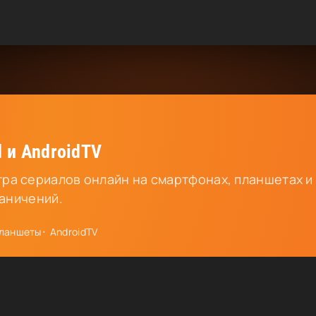
 и AndroidTV
ра сериалов онлайн на смартфонах, планшетах и
раничений.
ланшеты
AndroidTV
но