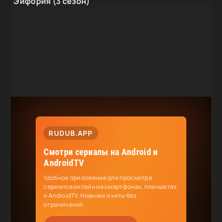
Эйфория (3 сезон)
RUDUB.APP
Смотри сериалы на Android и
AndroidTV
Удобное приложение для просмотра
сериалов онлайн на смартфонах, планшетах
и AndroidTV. Новинки и хиты без
ограничений.