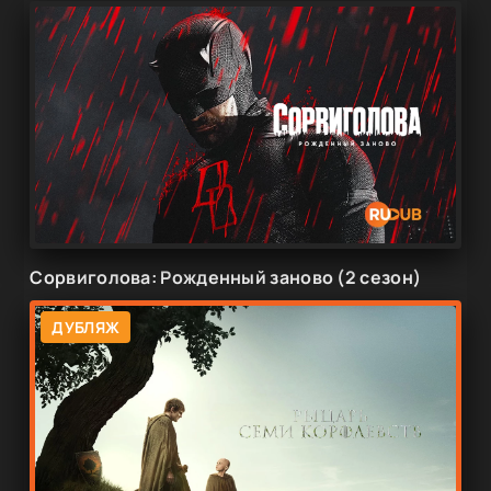
Сорвиголова: Рожденный заново (2 сезон)
ДУБЛЯЖ