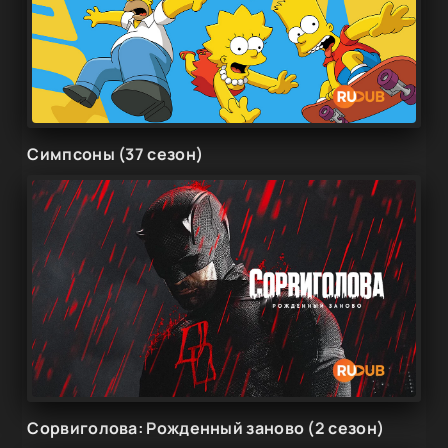
Симпсоны (37 сезон)
Сорвиголова: Рожденный заново (2 сезон)