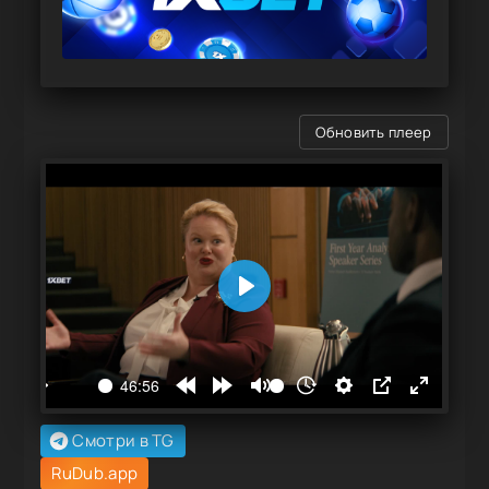
Обновить плеер
Смотри в TG
RuDub.app