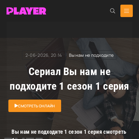
RuDub Player
»
Вы нам не подходите
» Вы нам не
подходите
2-06-2026, 20:14
Вы нам не подходите
Сериал Вы нам не
подходите 1 сезон 1 серия
СМОТРЕТЬ ОНЛАЙН
Вы нам не подходите 1 сезон 1 серия смотреть