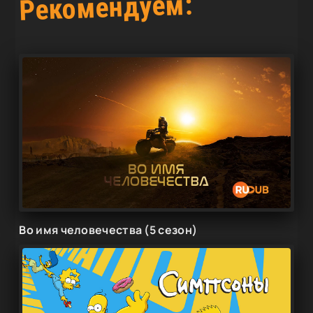
Рекомендуем:
Во имя человечества (5 сезон)