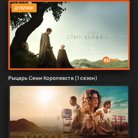
ДУБЛЯЖ
Рыцарь Семи Королевств (1 сезон)