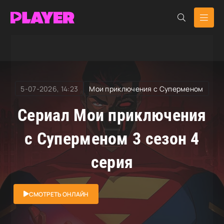
RuDub Player
»
Мои приключения с Суперменом
»
Мои приключения с Суперменом
5-07-2026, 14:23
Мои приключения с Суперменом
Сериал Мои приключения
с Суперменом 3 сезон 4
серия
СМОТРЕТЬ ОНЛАЙН