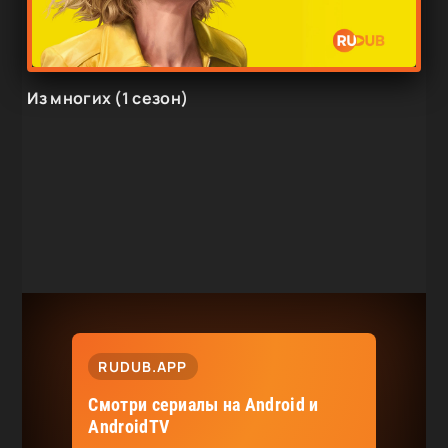
Из многих (1 сезон)
RUDUB.APP
Смотри сериалы на Android и
AndroidTV