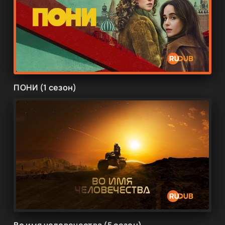
ПОНИ (1 сезон)
Во имя человечества (5 сезон)