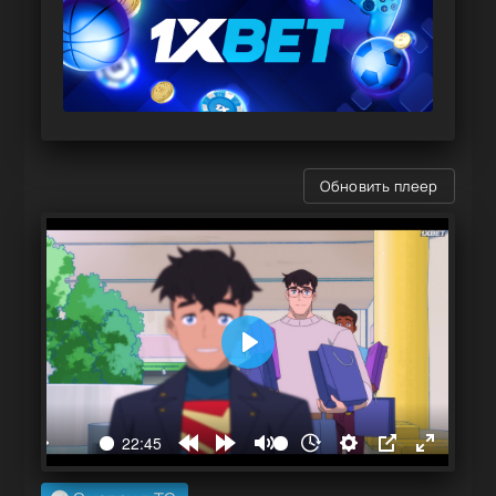
Обновить плеер