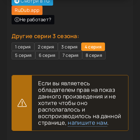
Смотри в TG
RuDub.app
Не работает?
Другие серии 3 сезона:
1 серия
2 серия
3 серия
4 серия
5 серия
6 серия
7 серия
8 серия
Если вы являетесь
обладателем прав на показ
данного произведения и не
хотите чтобы оно
располагалось и
воспроизводилось на данной
странице,
напишите нам
.