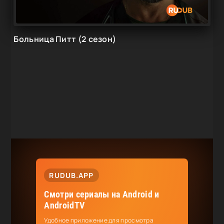
Больница Питт (2 сезон)
RUDUB.APP
Смотри сериалы на Android и
AndroidTV
Удобное приложение для просмотра