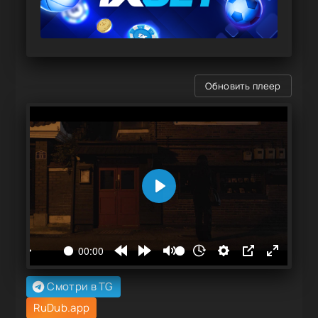
Обновить плеер
Смотри в TG
RuDub.app