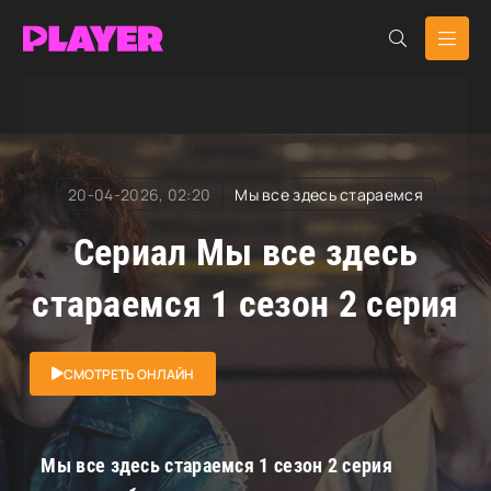
RuDub Player
»
Мы все здесь стараемся
» Мы все
здесь стараемся
20-04-2026, 02:20
Мы все здесь стараемся
Сериал Мы все здесь
стараемся 1 сезон 2 серия
СМОТРЕТЬ ОНЛАЙН
Мы все здесь стараемся 1 сезон 2 серия