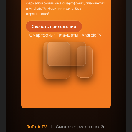
сериалов онлайн на смартфонах, планшетах
и AndroidTV. Новинки и хиты без
ограничений.
Скачать приложение
Смартфоны
Планшеты
AndroidTV
RuDub.TV
|
Смотри сериалы онлайн