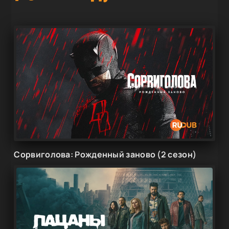
Сорвиголова: Рожденный заново (2 сезон)