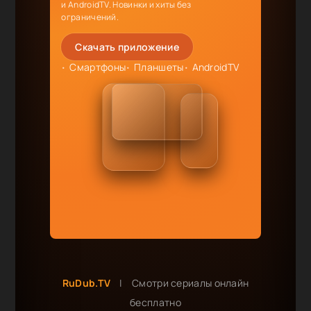
и AndroidTV. Новинки и хиты без
ограничений.
Скачать приложение
Смартфоны
Планшеты
AndroidTV
RuDub.TV
|
Смотри сериалы онлайн
бесплатно