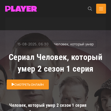
RuDub Player
»
Человек, который умер
» Человек,
который умер
15-08-2025, 06:30
Человек, который умер
Сериал Человек, который
умер 2 сезон 1 серия
СМОТРЕТЬ ОНЛАЙН
Человек, который умер 2 сезон 1 серия