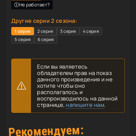
Не работает?
Другие серии 2 сезона:
1 серия
2 серия
3 серия
4 серия
5 серия
6 серия
Если вы являетесь
обладателем прав на показ
данного произведения и не
хотите чтобы оно
располагалось и
воспроизводилось на данной
странице,
напишите нам
.
Рекомендуем: