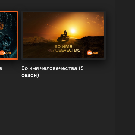
в
Во имя человечества (5
сезон)