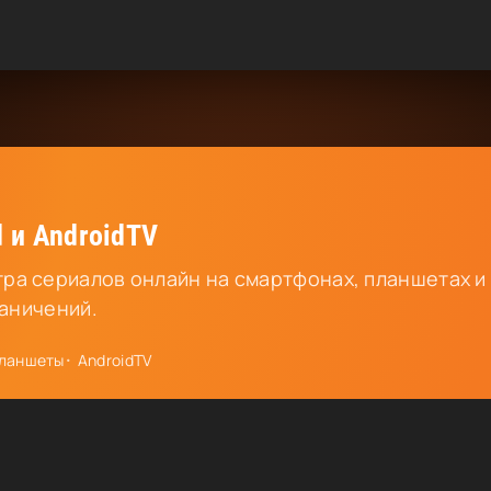
 и AndroidTV
ра сериалов онлайн на смартфонах, планшетах и
раничений.
ланшеты
AndroidTV
но