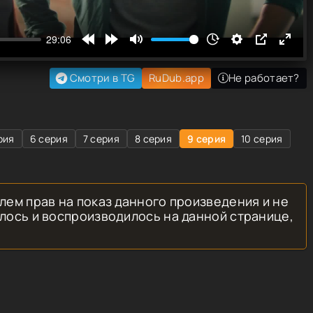
Смотри в TG
RuDub.app
Не работает?
рия
6 серия
7 серия
8 серия
9 серия
10 серия
лем прав на показ данного произведения и не
лось и воспроизводилось на данной странице,