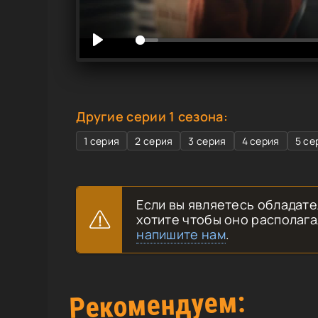
Другие серии 1 сезона:
1 серия
2 серия
3 серия
4 серия
5 се
Если вы являетесь обладате
хотите чтобы оно располага
напишите нам
.
Рекомендуем: