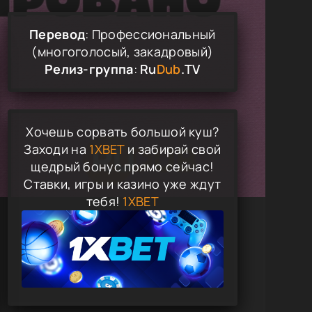
Перевод
: Профессиональный
(многоголосый, закадровый)
Релиз-группа
:
Ru
Dub
.TV
Хочешь сорвать большой куш?
Заходи на
1XBET
и забирай свой
щедрый бонус прямо сейчас!
Ставки, игры и казино уже ждут
тебя!
1XBET