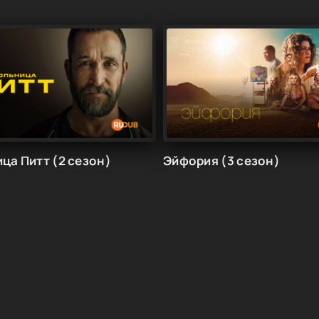
ца Питт (2 сезон)
Эйфория (3 сезон)