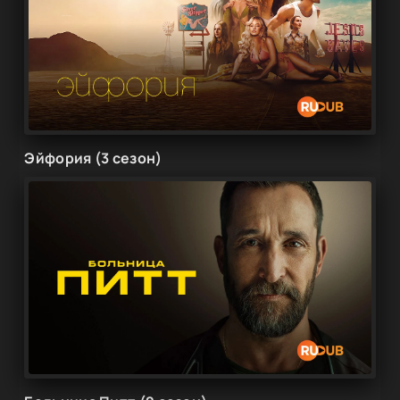
Эйфория (3 сезон)