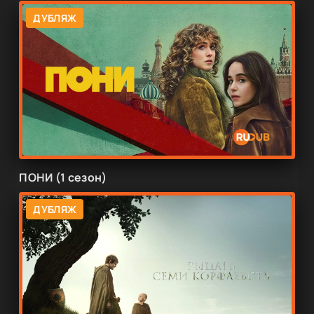
ДУБЛЯЖ
ПОНИ (1 сезон)
ДУБЛЯЖ