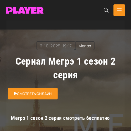
RuDub Player
»
Мегрэ
» Мегрэ
6-10-2025, 19:17
Мегрэ
Сериал Мегрэ 1 сезон 2
серия
СМОТРЕТЬ ОНЛАЙН
Мегрэ 1 сезон 2 серия смотреть бесплатно