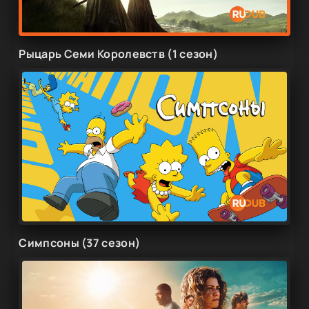
Рыцарь Семи Королевств (1 сезон)
Симпсоны (37 сезон)