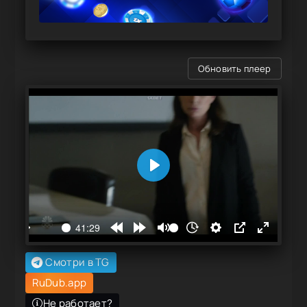
Обновить плеер
Смотри в TG
RuDub.app
Не работает?