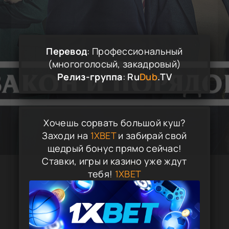
Перевод
: Профессиональный
(многоголосый, закадровый)
Релиз-группа
:
Ru
Dub
.TV
Хочешь сорвать большой куш?
Заходи на
1XBET
и забирай свой
щедрый бонус прямо сейчас!
Ставки, игры и казино уже ждут
тебя!
1XBET