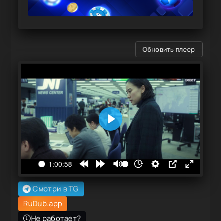
Обновить плеер
Смотри в TG
RuDub.app
Не работает?