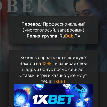
Перевод
: Профессиональный
(многоголосый, закадровый)
Релиз-группа
:
Ru
Dub
.TV
Хочешь сорвать большой куш?
Заходи на
1XBET
и забирай свой
щедрый бонус прямо сейчас!
Ставки, игры и казино уже ждут
тебя!
1XBET