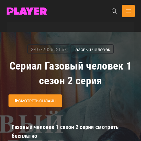
RuDub Player
»
Газовый человек
» Газовый человек
2-07-2026, 21:57
Газовый человек
Сериал Газовый человек 1
сезон 2 серия
СМОТРЕТЬ ОНЛАЙН
Газовый человек 1 сезон 2 серия смотреть
бесплатно