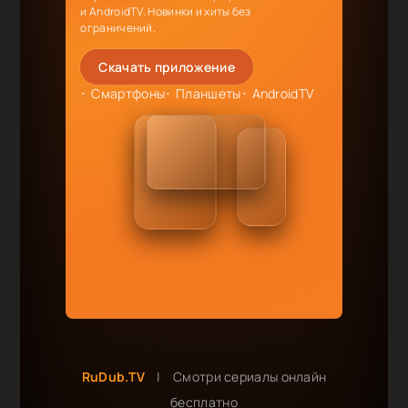
и AndroidTV. Новинки и хиты без
ограничений.
Скачать приложение
Смартфоны
Планшеты
AndroidTV
RuDub.TV
|
Смотри сериалы онлайн
бесплатно