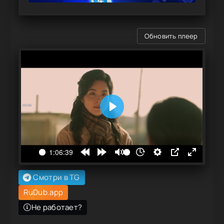
Обновить плеер
Смотри в TG
RuDub.app
Не работает?