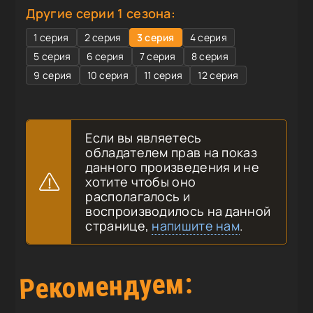
Другие серии 1 сезона:
1 серия
2 серия
3 серия
4 серия
5 серия
6 серия
7 серия
8 серия
9 серия
10 серия
11 серия
12 серия
Если вы являетесь
обладателем прав на показ
данного произведения и не
хотите чтобы оно
располагалось и
воспроизводилось на данной
странице,
напишите нам
.
Рекомендуем: