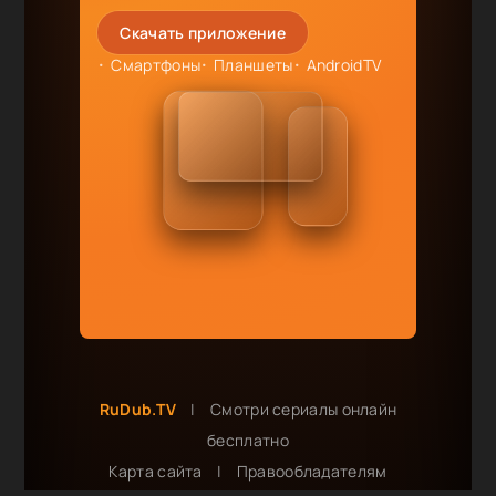
Скачать приложение
Смартфоны
Планшеты
AndroidTV
RuDub.TV
|
Смотри сериалы онлайн
бесплатно
Карта сайта
|
Правообладателям