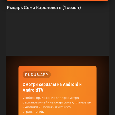
Рыцарь Семи Королевств (1 сезон)
RUDUB.APP
Смотри сериалы на Android и
AndroidTV
Удобное приложение для просмотра
сериалов онлайн на смартфонах, планшетах
и AndroidTV. Новинки и хиты без
ограничений.