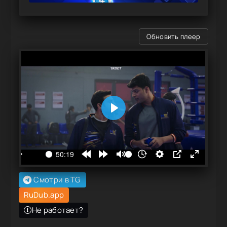
Обновить плеер
Смотри в TG
RuDub.app
Не работает?