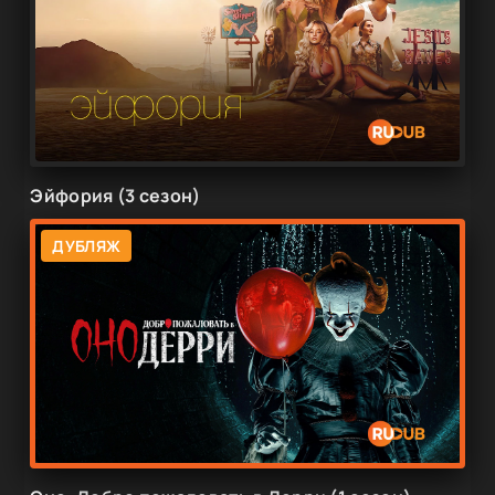
Эйфория (3 сезон)
ДУБЛЯЖ