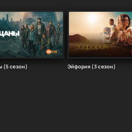
 (5 сезон)
Эйфория (3 сезон)