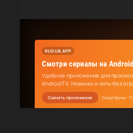
RUDUB.APP
Смотри сериалы на Android
Удобное приложение для просмот
AndroidTV. Новинки и хиты без ог
Скачать приложение
Смартфоны
П
RuDub.TV
|
Смотри сериалы онлайн бесплат